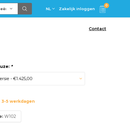
0
ieën
NL
Zakelijk inloggen
Contact
euze:
*
: 3-5 werkdagen
e:
W102