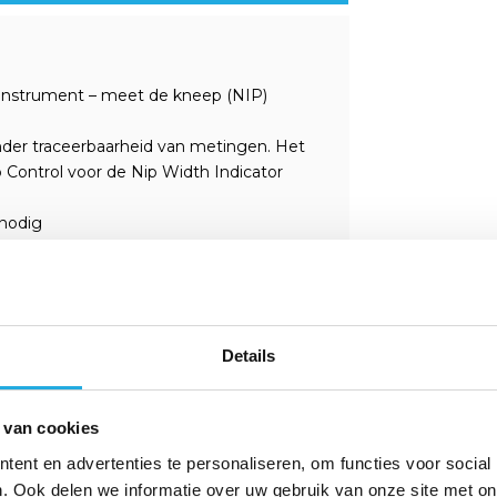
 instrument – ​​meet de kneep (NIP)
nder traceerbaarheid van metingen. Het
p Control voor de Nip Width Indicator
 nodig
oldruk begint en stopt
inktviscositeit
ktstrepen
Details
volg van zwelling, krimp of niet-
en inktstreep
 van cookies
ardiseerd. Vergemakkelijkt afdrukken op
ent en advertenties te personaliseren, om functies voor social
. Ook delen we informatie over uw gebruik van onze site met on