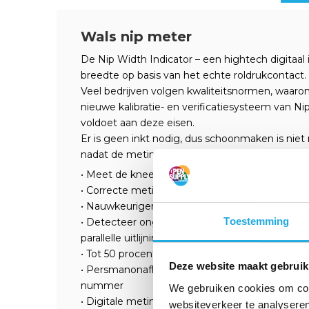
Wals nip meter
De Nip Width Indicator – een hightech digitaal
breedte op basis van het echte roldrukcontact.
Veel bedrijven volgen kwaliteitsnormen, waaro
nieuwe kalibratie- en verificatiesysteem van Ni
voldoet aan deze eisen.
Er is geen inkt nodig, dus schoonmaken is niet
nadat de metingen zijn voltooid.
• Meet de kneep (NIP) breedte waar de echte r
• Correcte meting ongeacht het inkttype en de 
• Nauwkeuriger dan visuele schattingen van in
Toestemming
• Detecteer ongelijkmatige kneepbreedte als ge
parallelle uitlijning
• Tot 50 procent sneller dan het schatten van e
Deze website maakt gebruik
• Persmanonafhankelijk. Objectief en gestanda
nummer
We gebruiken cookies om cont
• Digitale meting stabiliseert het offsetproces
websiteverkeer te analyseren