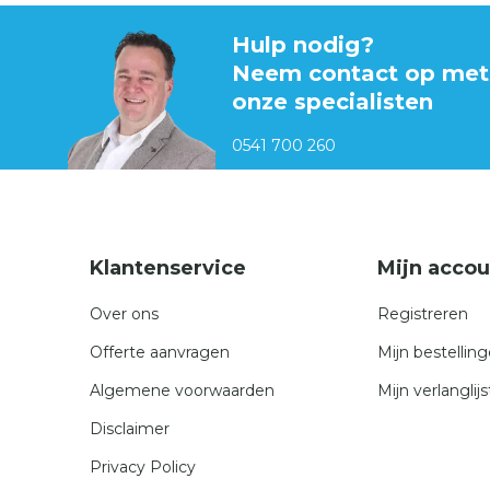
Hulp nodig?
Neem contact op met
onze specialisten
0541 700 260
Klantenservice
Mijn accou
Over ons
Registreren
Offerte aanvragen
Mijn bestellin
Algemene voorwaarden
Mijn verlanglijs
Disclaimer
Privacy Policy