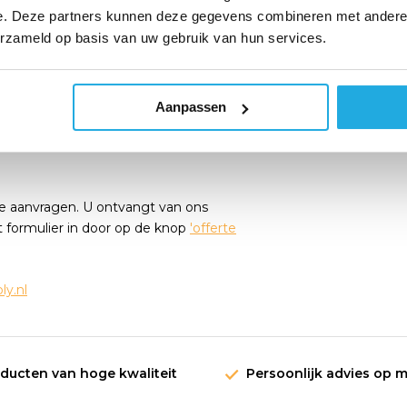
t procesvariabelen – inkt en water –
e. Deze partners kunnen deze gegevens combineren met andere i
ch verwerkt
erzameld op basis van uw gebruik van hun services.
 productietijd
nigingsmiddel
Aanpassen
e aanvragen. U ontvangt van ons
t formulier in door op de knop
'offerte
y.nl
oducten van hoge kwaliteit
Persoonlijk advies op 