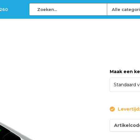
 260
Alle categor
Maak een k
Levertijd
Artikelcod