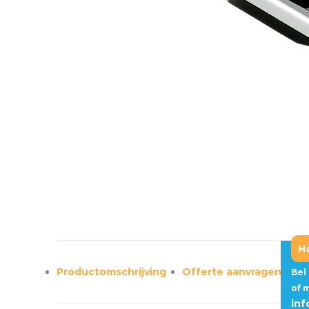
H
Productomschrijving
Offerte aanvragen?
Bel
of 
in