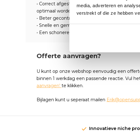
• Correct afgestelde rolknepen zorgen ervoor da
media, adverteren en analys
optimaal worden getransporteerd en mechanis
verstrekt of die ze hebben v
• Beter gecontroleerd proces resulteert in meer
• Snelle en gemakkelijke probleemoplossing
• Een schonere meettechniek: geen inkt of rei
Offerte aanvragen?
U kunt op onze webshop eenvoudig een offert
binnen 1 werkdag een passende reactie. Vul he
aanvragen'
te klikken.
Bijlagen kunt u seperaat mailen
Erik@opensuppl
Innovatieve niche pr