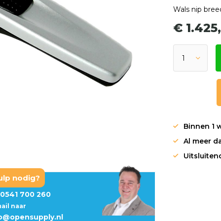
Wals nip bree
€ 1.425
Binnen 1 
Al meer da
Uitsluite
ulp nodig?
0541 700 260
mail naar
fo@opensupply.nl