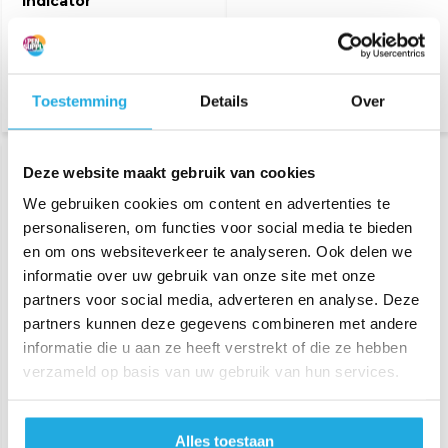
indicator
Wals nip breedte indicator
PI druk sensor voor de
drukindicator
€ 1.425,-
€ 425,-
Toestemming
Details
Over
Deze website maakt gebruik van cookies
Bekijk product
Bekijk product
We gebruiken cookies om content en advertenties te
personaliseren, om functies voor social media te bieden
en om ons websiteverkeer te analyseren. Ook delen we
informatie over uw gebruik van onze site met onze
partners voor social media, adverteren en analyse. Deze
partners kunnen deze gegevens combineren met andere
NIP Sensor
PI Kalibratie unit
informatie die u aan ze heeft verstrekt of die ze hebben
verzameld op basis van uw gebruik van hun services.
NIP Sensor
Kalibratie unit voor de druk
indicator
€ 196,-
Alles toestaan