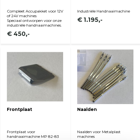
Compleet Accupakket voor 12V
Industriële Handnaaimachine
of 24V machines
€ 1.195,-
Speciaal ontworpen voor onze
industriële handnaaimachines.
€ 450,-
Bekijk product
Bekijk product
Frontplaat
Naalden
Frontplaat voor
Naalden voor Metalplast
handnaaimachine MP 82-83
machines