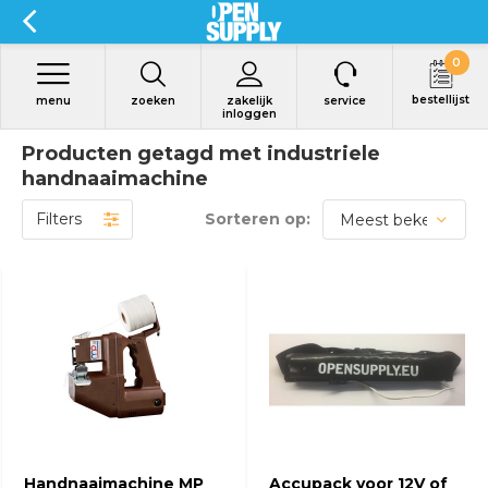
0
bestellijst
menu
zoeken
zakelijk
service
inloggen
Producten getagd met industriele
handnaaimachine
Filters
Sorteren op:
Bekijk product
Bekijk product
Handnaaimachine MP
Accupack voor 12V of