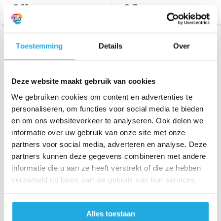
€ 11,-
€ 5,-
Toestemming
Details
Over
Bekijk product
Bekijk product
Deze website maakt gebruik van cookies
We gebruiken cookies om content en advertenties te
personaliseren, om functies voor social media te bieden
en om ons websiteverkeer te analyseren. Ook delen we
Handnaaimachine MP
Handnaaimachine MP
informatie over uw gebruik van onze site met onze
85s
73
partners voor social media, adverteren en analyse. Deze
partners kunnen deze gegevens combineren met andere
Industriële handnaaimachine
Industriële Handnaaimachine
informatie die u aan ze heeft verstrekt of die ze hebben
MP 85s
MP 73
verzameld op basis van uw gebruik van hun services.
Met overlock functie en snij
Typische zakkennaaimachine.
inrichting voor een vlakke
Steek niet verstelbaar.
naad.
€ 1.137,50
€ 2.795,-
Alles toestaan