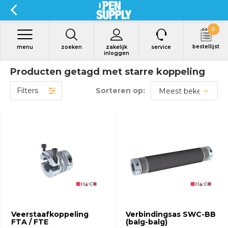
0
bestellijst
menu
zoeken
zakelijk
service
inloggen
Producten getagd met starre koppeling
Filters
Sorteren op:
Bekijk product
Bekijk product
Veerstaafkoppeling
Verbindingsas SWC-BB
FTA / FTE
(balg-balg)