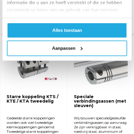
informatie die u aan ze heeft verstrekt of die ze hebben
Compensatie van scheefstelling
de verbonden asuiteinden.
van de aangesloten asuiteinden.
Goede torsiestijfheid en
verzameld op basis van uw gebruik van hun services.
Goede torsiestijfheid en
eenvoudige installatie.
eenvoudige montage.
Alles toestaan
Bekijk product
Bekijk product
Aanpassen
Starre koppeling KTS /
Speciale
KTE / KTA tweedelig
verbindingsassen (met
sleuven)
Gedeelde starre koppelingen
Wij bouwen speciale/gesleufde
worden ook wel tweedelige
verbindingsassen op aanvraag.
klemkoppelingen genoemd.
Ze zijn verkrijgbaar in staal,
Tweedelige starre koppelingen
roestvrij staal, aluminium of