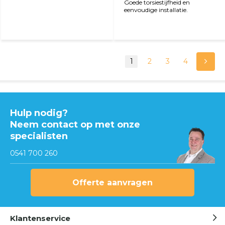
Goede torsiestijfheid en
eenvoudige installatie.
1
2
3
4
Hulp nodig?
Neem contact op met onze
specialisten
0541 700 260
Offerte aanvragen
Klantenservice