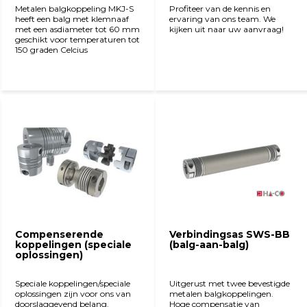
Metalen balgkoppeling MKJ-S
Profiteer van de kennis en
heeft een balg met klemnaaf
ervaring van ons team. We
met een asdiameter tot 60 mm
kijken uit naar uw aanvraag!
geschikt voor temperaturen tot
150 graden Celcius
Bekijk product
Bekijk product
Compenserende
Verbindingsas SWS-BB
koppelingen (speciale
(balg-aan-balg)
oplossingen)
Speciale koppelingen/speciale
Uitgerust met twee bevestigde
oplossingen zijn voor ons van
metalen balgkoppelingen.
doorslaggevend belang.
Hoge compensatie van