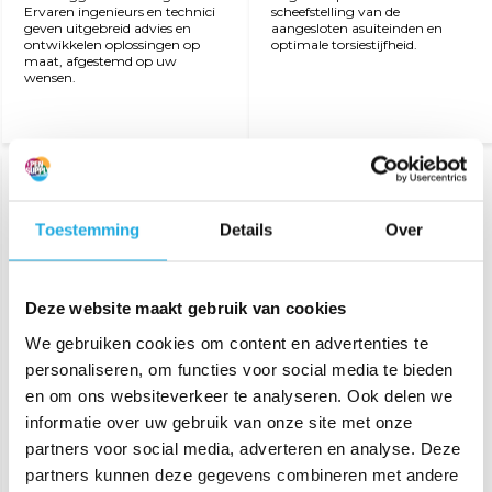
Ervaren ingenieurs en technici
scheefstelling van de
geven uitgebreid advies en
aangesloten asuiteinden en
ontwikkelen oplossingen op
optimale torsiestijfheid.
maat, afgestemd op uw
wensen.
Bekijk product
Bekijk product
Toestemming
Details
Over
Deze website maakt gebruik van cookies
We gebruiken cookies om content en advertenties te
personaliseren, om functies voor social media te bieden
Verbindingsas SWC-EK
Verbindingsas SWA-EE
(Elastomeer-Klem)
(Elastomeer-
en om ons websiteverkeer te analyseren. Ook delen we
Elastomeer)
informatie over uw gebruik van onze site met onze
partners voor social media, adverteren en analyse. Deze
Uitgerust met slechts één
Uitgerust met twee bevestigde
bevestigde
elastomeerkoppelingen.
partners kunnen deze gegevens combineren met andere
elastomeerkoppeling.
Compenseert scheefstelling van