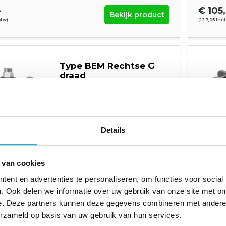
-
€ 105,
Bekijk product
btw)
(127,05 Incl
Type BEM Rechtse G
draad
Medium: water, olie
Max. Temperatuur: 120 ℃
Max. Druk: 15 bar
Max. Toerental: 3000RPM
Mono en Duo uitvoering (in EN
uit)
Details
Bekijk product
 van cookies
btw)
ent en advertenties te personaliseren, om functies voor social
. Ook delen we informatie over uw gebruik van onze site met on
e. Deze partners kunnen deze gegevens combineren met andere i
Thermische olie
erzameld op basis van uw gebruik van hun services.