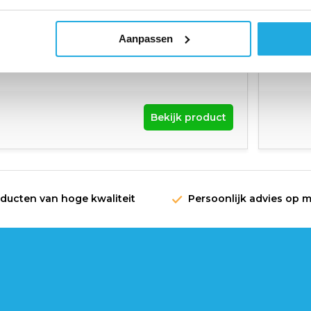
Txuan kent een veelvoud aan
verschillende typen roterende
koppelingen voor thermische
olie. Voor bijna iedere industrie
Aanpassen
of toepassing is wel een
oplossing.
Bekijk product
oducten van hoge kwaliteit
Persoonlijk advies op 