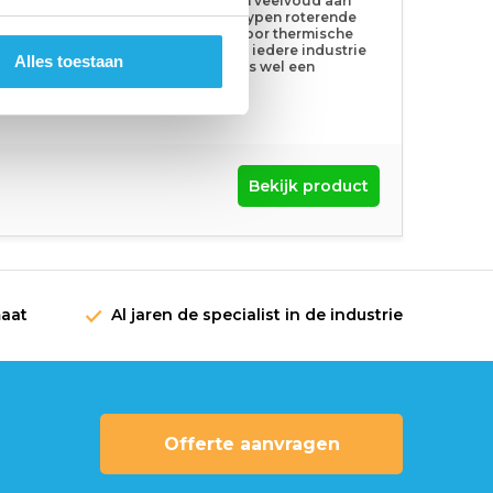
Txuan kent een veelvoud aan
verschillende typen roterende
koppelingen voor thermische
olie. Voor bijna iedere industrie
Alles toestaan
of toepassing is wel een
oplossing.
Bekijk product
maat
Al jaren de specialist in de industrie
Offerte aanvragen