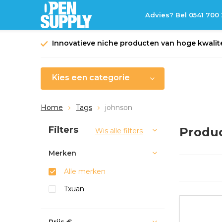
Advies? Bel 0541 700
Innovatieve niche producten van hoge kwalite
Kies een categorie
Home
Tags
johnson
Sorteren op:
Filters
Produ
Wis alle filters
Merken
Alle merken
Txuan