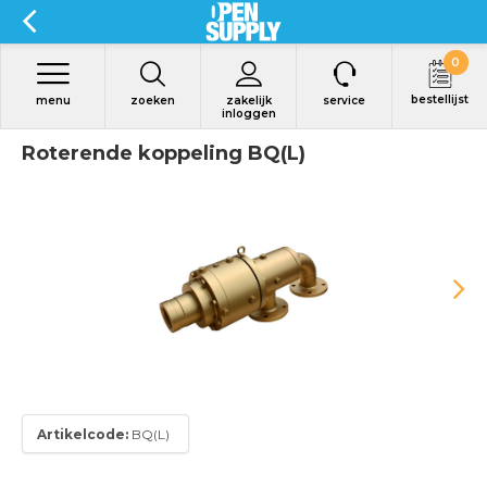
0
bestellijst
menu
zoeken
zakelijk
service
inloggen
Roterende koppeling BQ(L)
Artikelcode:
BQ(L)