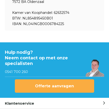
7572 BA Oldenzaal
Kamer van Koophandel: 62632574
BTW: NL854895450B01
IBAN: NL04INGB0006784225
Hulp nodig?
Neem contact op met onze
specialisten
0541 700 260
Offerte aanvragen
Klantenservice