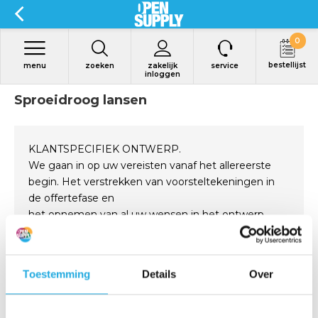
0
bestellijst
menu
zoeken
zakelijk
service
inloggen
Sproeidroog lansen
KLANTSPECIFIEK ONTWERP.
We gaan in op uw vereisten vanaf het allereerste
begin. Het verstrekken van voorsteltekeningen in
de offertefase en
het opnemen van al uw wensen in het ontwerp.
20 JAAR GARANTIE.
We zijn zo zeker van onze kwaliteit dat wij 20 jaar
Lees meer
Toestemming
Details
Over
garantie geven op onze lansen onder voorbehoud
van gepast gebruik en redelijke zorg.