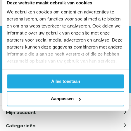
Deze website maakt gebruik van cookies
FDA-CONFORM.
Onze materialen en productieproces zorgen ervoor
We gebruiken cookies om content en advertenties te
dat al onze lansen FDA-conform zijn.
personaliseren, om functies voor social media te bieden
en om ons websiteverkeer te analyseren. Ook delen we
DUPLEX ROESTVRIJ STALEN CONSTRUCTIE.
informatie over uw gebruik van onze site met onze
Vervaardigd van roestvrij staal 316L en duplex,
Hulp nodig?
partners voor social media, adverteren en analyse. Deze
profiterend van metallurgische eigenschappen voor
Neem contact op met onze
partners kunnen deze gegevens combineren met andere
een langere levensduur.
specialisten
informatie die u aan ze heeft verstrekt of die ze hebben
verzameld op basis van uw gebruik van hun services.
0541 700 260
DUURZAAM.
Met grotere wandafmetingen, verbeterd ontwerp
en fabricagetechnieken Onze lansen zijn duurzamer
Offerte aanvragen
Alles toestaan
voor hun bedoelde inzet.
Aanpassen
Klantenservice
Mijn account
Categorieën