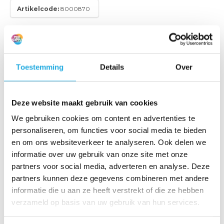
Artikelcode:
8000870
Frontplaat voor handnaaimachine MP 82-83
Toestemming
Details
Over
€ 11,-
Toevoegen aan bestellijst
(13,31 Incl. btw)
Deze website maakt gebruik van cookies
Offerte aanvragen
We gebruiken cookies om content en advertenties te
personaliseren, om functies voor social media te bieden
en om ons websiteverkeer te analyseren. Ook delen we
Binnen 1 werkdag een reactie
informatie over uw gebruik van onze site met onze
Al meer dan 20 jaar ervaring
partners voor social media, adverteren en analyse. Deze
Uitsluitend kwaliteitsproducten
partners kunnen deze gegevens combineren met andere
informatie die u aan ze heeft verstrekt of die ze hebben
verzameld op basis van uw gebruik van hun services.
Productomschrijving