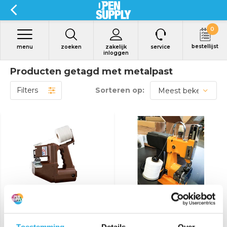
0
bestellijst
menu
zoeken
zakelijk
service
inloggen
Producten getagd met metalpast
Filters
Sorteren op:
Bekijk product
Bekijk product
Handnaaimachine MP
Joinsmart
82
Toestemming
Details
Over