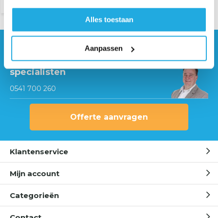
Alles toestaan
Aanpassen
Hulp nodig?
Neem contact op met onze
specialisten
0541 700 260
Offerte aanvragen
Klantenservice
Mijn account
Categorieën
Contact