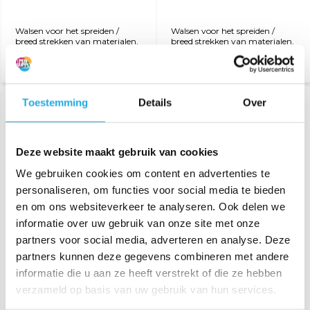
Walsen voor het spreiden /
Walsen voor het spreiden /
breed strekken van materialen.
breed strekken van materialen.
Toestemming
Details
Over
Bekijk product
Deze website maakt gebruik van cookies
We gebruiken cookies om content en advertenties te
personaliseren, om functies voor social media te bieden
en om ons websiteverkeer te analyseren. Ook delen we
informatie over uw gebruik van onze site met onze
Snoerbreedhouder
partners voor social media, adverteren en analyse. Deze
partners kunnen deze gegevens combineren met andere
informatie die u aan ze heeft verstrekt of die ze hebben
Walsen voor het spreiden /
breed strekken van materialen.
verzameld op basis van uw gebruik van hun services.