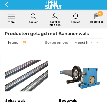
0
bestellijst
menu
zoeken
zakelijk
service
inloggen
Producten getagd met Bananenwals
Filters
Sorteren op:
Bekijk product
Bekijk product
Spiraalwals
Boogwals