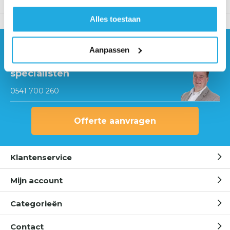
Productomschrijving
Alles toestaan
Hulp nodig?
Aanpassen
Neem contact op met onze
specialisten
0541 700 260
Offerte aanvragen
Klantenservice
Mijn account
Categorieën
Contact