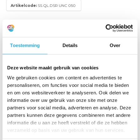
Artikelcode:
SS.QL.DSR UNC 050
Hijsoog met dubbele draaiing en snelsluiting.
Maximale boutmaat UNC 1/2” tot UNC 1″
Toestemming
Details
Over
€ 460,-
Toevoegen aan bestellijst
(556,60 Incl. btw)
Deze website maakt gebruik van cookies
We gebruiken cookies om content en advertenties te
Offerte aanvragen
personaliseren, om functies voor social media te bieden
en om ons websiteverkeer te analyseren. Ook delen we
Binnen 1 werkdag een reactie
informatie over uw gebruik van onze site met onze
Al meer dan 20 jaar ervaring
partners voor social media, adverteren en analyse. Deze
partners kunnen deze gegevens combineren met andere
Uitsluitend kwaliteitsproducten
informatie die u aan ze heeft verstrekt of die ze hebben
verzameld op basis van uw gebruik van hun services.