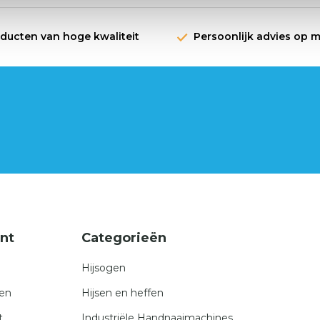
oducten van hoge kwaliteit
Persoonlijk advies op 
nt
Categorieën
Hijsogen
gen
Hijsen en heffen
t
Industriële Handnaaimachines