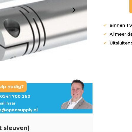
Binnen 1 
Al meer da
Uitsluite
ulp nodig?
0541 700 260
mail naar
fo@opensupply.nl
t sleuven)