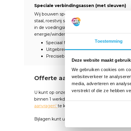
Speciale verbindingsassen (met sleuven)
Wij bouwen speciale/gesleufde verbindingsassen
staal, roestvrij staal, aluminium of koolstofsta
in de voedingsmiddelen- en farmaceutische indu
energie/windenergie, medische technologie e
Toestemming
Speciaal frezen/sleuffrezen
Uitgebreid materiaalportfolio
Precisiebewerking
Deze website maakt gebruik
We gebruiken cookies om cont
websiteverkeer te analyseren
Offerte aanvragen?
media, adverteren en analys
verstrekt of die ze hebben v
U kunt op onze webshop eenvoudig een offert
binnen 1 werkdag een passende reactie. Vul he
aanvragen'
te klikken.
Bijlagen kunt u seperaat mailen
Erik@opensuppl