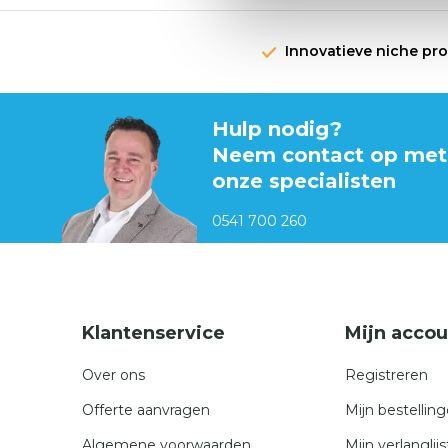
Innovatieve niche pr
Hulp nodig?
Neem contact op met
onze specialisten
0541 700 260
Klantenservice
Mijn accou
Over ons
Registreren
Offerte aanvragen
Mijn bestellin
Algemene voorwaarden
Mijn verlanglijs