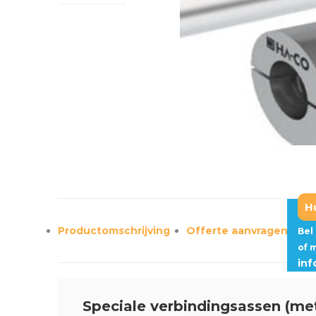
H
Productomschrijving
Offerte aanvragen?
Bel
of 
in
Speciale verbindingsassen (me