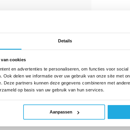
 op aanvraag. Ze zijn verkrijgbaar in
al. Deze verbindingsassen worden gebruikt
strie, de lucht- en ruimtevaart,
n meer.
Details
 van cookies
ent en advertenties te personaliseren, om functies voor social
. Ook delen we informatie over uw gebruik van onze site met on
e. Deze partners kunnen deze gegevens combineren met andere i
erzameld op basis van uw gebruik van hun services.
e aanvragen. U ontvangt van ons
t formulier in door op de knop
'offerte
Aanpassen
y.nl