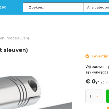
 260
Alle categor
sen (met sleuven)
t sleuven)
Levertijd
Wij bouwen sp
zijn verkrijgba
€ 0,-
(0,- 