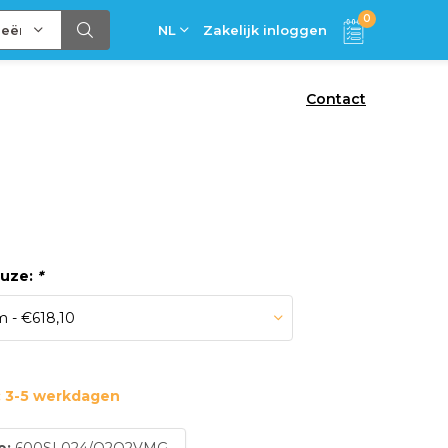
0
ieën
NL
Zakelijk inloggen
Contact
euze:
*
: 3-5 werkdagen
e:
600SL024/Q2Q2VMG