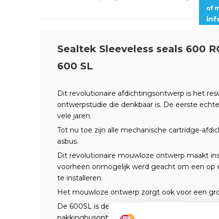
of 
in
Sealtek Sleeveless seals 600 RC
600 SL
Dit revolutionaire afdichtingsontwerp is het re
ontwerpstudie die denkbaar is. De eerste echte
vele jaren.
Tot nu toe zijn alle mechanische cartridge-afd
asbus.
Dit revolutionaire mouwloze ontwerp maakt ins
voorheen onmogelijk werd geacht om een op e
te installeren.
Het mouwloze ontwerp zorgt ook voor een grote
De 600SL is de eerste mechanische cartridge-
pakkingbusontwerp, waardoor de levensduur van 