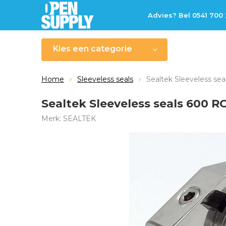
Advies? Bel 0541 700
Kies een categorie
Home
Sleeveless seals
Sealtek Sleeveless sea
Sealtek Sleeveless seals 600 RC
Merk:
SEALTEK