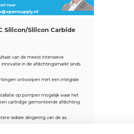
mail naar
fo@opensupply.nl
 Silicon/Silicon Carbide
sultaat van de meest intensieve
 innovatie in de afdichtingsmarkt sinds
ichtingen ontworpen met een integrale
tallatie op pompen mogelijk waar het
en cartridge gemonteerde afdichting
re radiale slingering van de as.
afdichting met een conisch
afdichtingen in slurry- en vuile