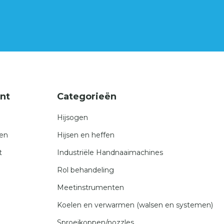
nt
Categorieën
Hijsogen
gen
Hijsen en heffen
t
Industriële Handnaaimachines
Rol behandeling
Meetinstrumenten
Koelen en verwarmen (walsen en systemen)
Sproeikoppen/nozzles