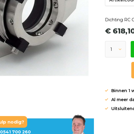
Dichting RC C
€ 618,1
Binnen 1 
Al meer da
Uitsluite
ulp nodig?
0541 700 260