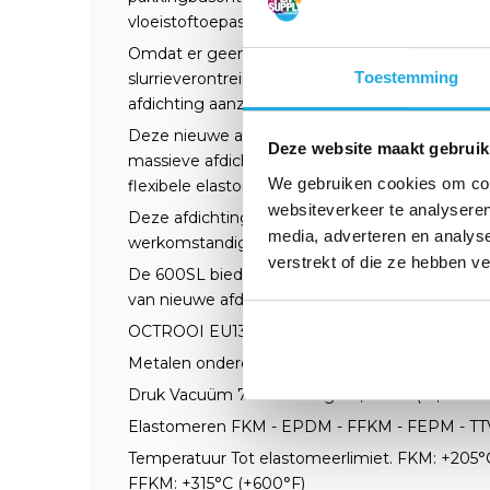
vloeistoftoepassingen aanzienlijk wordt verleng
Omdat er geen afdichtingsonderdelen in de pak
Toestemming
slurrieverontreiniging de afdichting niet verst
afdichting aanzienlijk verlengt.
Deze nieuwe afdichting bevat ook een wartelpl
Deze website maakt gebruik
massieve afdichtingsvlakken vervaardigd uit 
We gebruiken cookies om cont
flexibele elastomeren, die ook als schokdempe
websiteverkeer te analyseren
Deze afdichting biedt grote betrouwbaarheid 
media, adverteren en analys
werkomstandigheden.
verstrekt of die ze hebben v
De 600SL biedt de gebruiker echte voordelen 
van nieuwe afdichtingen, kits met reserveonde
OCTROOI EU1370506
Metalen onderdelen Aisi 316 L DIN 1.4571*
Druk Vacuüm 700 mm Hg ÷ 3,5 MPa (13,5 ÷ 510 
Elastomeren FKM - EPDM - FFKM - FEPM - TT
Temperatuur Tot elastomeerlimiet. FKM: +205°C
FFKM: +315°C (+600°F)