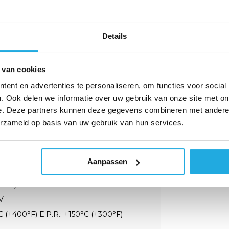
d.
kingbus zitten, kan
Details
oppen, wat de levensduur van de
aat met spoelaansluiting en grote,
 van cookies
gesinterde materialen gemonteerd op
ent en advertenties te personaliseren, om functies voor social
rs werken.
. Ook delen we informatie over uw gebruik van onze site met on
onder de zwaarste
e. Deze partners kunnen deze gegevens combineren met andere i
erzameld op basis van uw gebruik van hun services.
op het gebied van kostenbesparingen
rdelen en vooral MTBF!
Aanpassen
PSI)**
V
 (+400°F) E.P.R.: +150°C (+300°F)