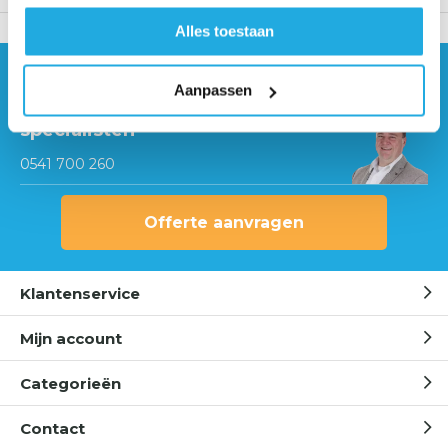
Alles toestaan
Hulp nodig?
Aanpassen
Neem contact op met onze
specialisten
0541 700 260
Offerte aanvragen
Klantenservice
Mijn account
Categorieën
Contact