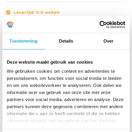
Levertijd: 5-6 weken
Artikelcode:
FHW-F-BA-3
Toestemming
Details
Over
Directe aandrijving met metaalbalg
met klemnaaf en klemring
Deze website maakt gebruik van cookies
Offerte aanvragen
We gebruiken cookies om content en advertenties te
personaliseren, om functies voor social media te bieden
en om ons websiteverkeer te analyseren. Ook delen we
Binnen 1 werkdag een reactie
informatie over uw gebruik van onze site met onze
Al meer dan 20 jaar ervaring
partners voor social media, adverteren en analyse. Deze
Uitsluitend kwaliteitsproducten
partners kunnen deze gegevens combineren met andere
informatie die u aan ze heeft verstrekt of die ze hebben
verzameld op basis van uw gebruik van hun services.
Productomschrijving