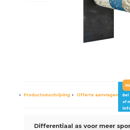
H
Productomschrijving
Offerte aanvragen?
Bel
of 
in
Differentiaal as voor meer spo