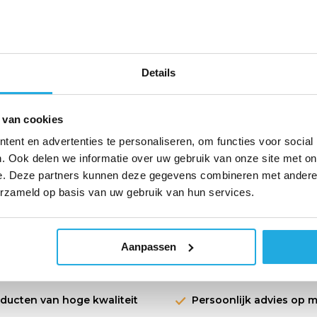
n wikkeling. Met wrijvingsringen kunt u
eer de spanning te groot is, ontstaat
g die op elke spoel wordt uitgeoefend
Details
 van cookies
ent en advertenties te personaliseren, om functies voor social
. Ook delen we informatie over uw gebruik van onze site met on
e aanvragen. U ontvangt van ons
e. Deze partners kunnen deze gegevens combineren met andere i
t formulier in door op de knop
'offerte
erzameld op basis van uw gebruik van hun services.
y.nl
Aanpassen
oducten van hoge kwaliteit
Persoonlijk advies op 