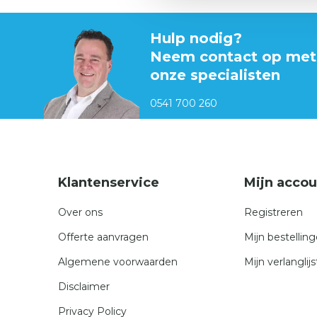
Hulp nodig?
Neem contact op met
onze specialisten
0541 700 260
Klantenservice
Mijn accou
Over ons
Registreren
Offerte aanvragen
Mijn bestellin
Algemene voorwaarden
Mijn verlanglijs
Disclaimer
Privacy Policy