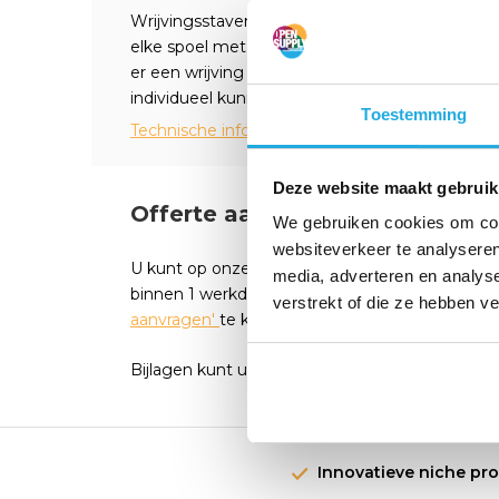
Wrijvingsstaven zijn ontworpen voor meer spore
elke spoel met gelijke spanning opwinden. Wann
er een wrijving waardoor gebruikers de spannin
individueel kunnen regelen.
Toestemming
Technische informatie
Deze website maakt gebruik
Offerte aanvragen?
We gebruiken cookies om cont
websiteverkeer te analyseren
U kunt op onze webshop eenvoudig een offert
media, adverteren en analys
binnen 1 werkdag een passende reactie. Vul he
verstrekt of die ze hebben v
aanvragen'
te klikken.
Bijlagen kunt u seperaat mailen
Erik@opensuppl
Innovatieve niche pr