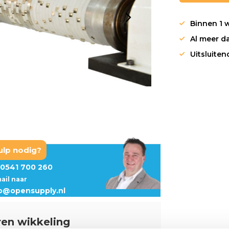
Binnen 1 
Al meer da
Uitsluite
ulp nodig?
0541 700 260
mail naar
fo@opensupply.nl
ren wikkeling