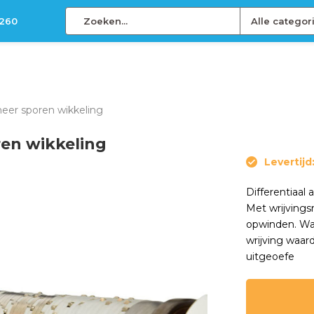
 260
Alle categor
meer sporen wikkeling
ren wikkeling
Levertijd
Differentiaal
Met wrijvings
opwinden. Wan
wrijving waar
uitgeoefe