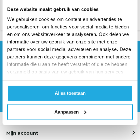
Looper voor Birch machnies
Needle voor machines 405 en
Deze website maakt gebruik van cookies
405 & 705
705
We gebruiken cookies om content en advertenties te
€ 19,50
€ 8,75
personaliseren, om functies voor social media te bieden
en om ons websiteverkeer te analyseren. Ook delen we
informatie over uw gebruik van onze site met onze
partners voor social media, adverteren en analyse. Deze
Hulp nodig?
partners kunnen deze gegevens combineren met andere
Neem contact op met onze
informatie die u aan ze heeft verstrekt of die ze hebben
specialisten
verzameld op basis van uw gebruik van hun services.
0541 700 260
Alles toestaan
Offerte aanvragen
Aanpassen
Klantenservice
Mijn account