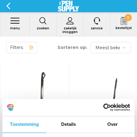
0
bestellijst
menu
zoeken
zakelijk
service
inloggen
Filters
Sorteren op:
Bekijk product
Bekijk product
Looper
Needle
Toestemming
Details
Over