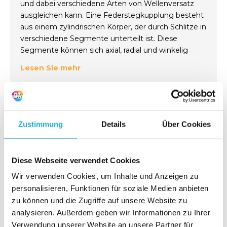
und dabei verschiedene Arten von Wellenversatz
ausgleichen kann. Eine Federstegkupplung besteht
aus einem zylindrischen Körper, der durch Schlitze in
verschiedene Segmente unterteilt ist. Diese
Segmente können sich axial, radial und winkelig
zueinander bewegen, ohne die
Lesen Sie mehr
Drehmomentübertragung zu beeinträchtigen.
Eine Federstegkupplung wird auch als
Filter
Sortieren nach:
Ausgleichskupplung bezeichnet, weil sie die
Schwingungen und Resonanzen in den Wellen
Zustimmung
Details
Über Cookies
reduziert. Federstegkupplungen werden aus
verschiedenen Materialien wie Aluminium, Stahl
Produkt anzeigen
Produkt anzeigen
oder Edelstahl gefertigt und sind für hohe
Diese Webseite verwendet Cookies
Drehzahlen und Temperaturen geeignet.
Wir verwenden Cookies, um Inhalte und Anzeigen zu
personalisieren, Funktionen für soziale Medien anbieten
zu können und die Zugriffe auf unsere Website zu
analysieren. Außerdem geben wir Informationen zu Ihrer
Verwendung unserer Website an unsere Partner für