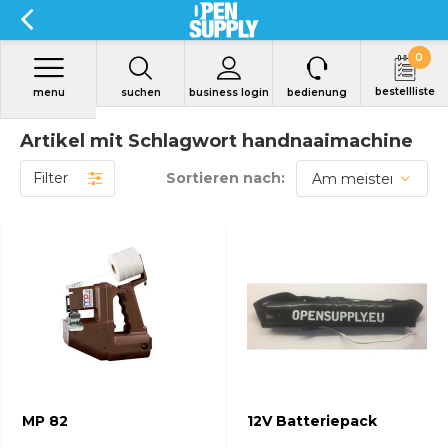
0
bestellliste
menu
suchen
business login
bedienung
Artikel mit Schlagwort handnaaimachine
Filter
Sortieren nach:
Produkt anzeigen
Produkt anzeigen
MP 82
12V Batteriepack