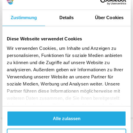
Zustimmung
Details
Über Cookies
MP 73
Lockiges Kabel 12V
Diese Webseite verwendet Cookies
Wir verwenden Cookies, um Inhalte und Anzeigen zu
personalisieren, Funktionen für soziale Medien anbieten
Mit seinen 1,9 kg ist die MP 73
Lockenwickel für die 12V
zu können und die Zugriffe auf unsere Website zu
ideal zum Nähen von Taschen
Handnähmaschine
und anderen Materialien. Die
analysieren. Außerdem geben wir Informationen zu Ihrer
€ 35,-
Handnähmaschine verfügt
Verwendung unserer Website an unsere Partner für
über eine automatische
Fadenabschneideeinrichtung.
soziale Medien, Werbung und Analysen weiter. Unsere
Je nach Materialstärke und
Partner führen diese Informationen möglicherweise mit
Materialsteifigkeit erreicht die
MP 73 eine
weiteren Daten zusammen, die Sie ihnen bereitgestellt
Nähgeschwindigkeit v
haben oder die sie im Rahmen Ihrer Nutzung der Dienste
€ 1.137,50
gesammelt haben.
Alle zulassen
Produkt anzeigen
Produkt anzeigen