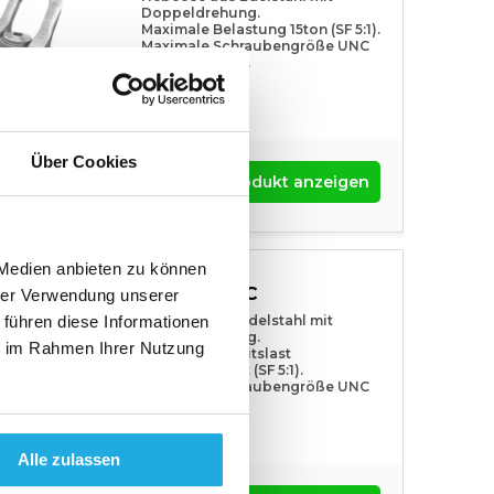
Doppeldrehung.
Maximale Belastung 15ton (SF 5:1).
Maximale Schraubengröße UNC
1″ tot UNC 1″3/4.
Über Cookies
Produkt anzeigen
 Medien anbieten zu können
SS.DSS UNC
hrer Verwendung unserer
Hebeöse aus Edelstahl mit
 führen diese Informationen
Doppeldrehung.
ie im Rahmen Ihrer Nutzung
Maximale Arbeitslast
14000lbs/8,00t (SF 5:1).
Maximale Schraubengröße UNC
1’’ zu UNC 2″1/2
Alle zulassen