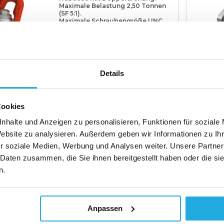
Maximale Belastung 2,50 Tonnen
(SF 5:1).
Maximale Schraubengröße UNC
5/16″ zu UNC 3/4
Details
Produkt anzeigen
wSt.)
Cookies
nhalte und Anzeigen zu personalisieren, Funktionen für soziale
DSS UNC
Website zu analysieren. Außerdem geben wir Informationen zu I
Hebeöse mit Doppeldrehung.
r soziale Medien, Werbung und Analysen weiter. Unsere Partner
Maximale Belastung 32.10ton (SF
 Daten zusammen, die Sie ihnen bereitgestellt haben oder die s
5:1).
Maximale Schraubengröße UNC
n.
1’’ zu UNC 2″1/2
Anpassen