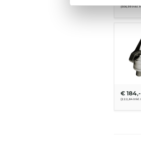
€ 419,-
(506,99 Inkl. 
€ 184,-
(222,64 Inkl.