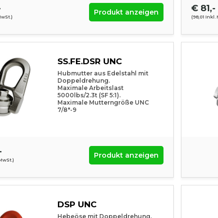
-
€ 81,-
Produkt anzeigen
MwSt.)
(98,01 Inkl.
SS.FE.DSR UNC
Hubmutter aus Edelstahl mit
Doppeldrehung.
Maximale Arbeitslast
5000lbs/2.3t (SF 5:1).
Maximale Mutterngröße UNC
7/8"-9
-
Produkt anzeigen
 MwSt.)
DSP UNC
Hebeöse mit Doppeldrehung.