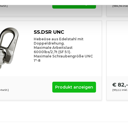
€ 814,
Produkt anzeigen
MwSt.)
(984,94 Ink
SS.DSR UNC
Hebeöse aus Edelstahl mit
Doppeldrehung.
Maximale Arbeitslast
6000lbs/2,7t (SF 5:1).
Maximale Schraubengröße UNC
1"-8
€ 82,-
Produkt anzeigen
 MwSt.)
(99,22 Inkl