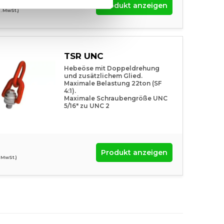
-
Produkt anzeigen
l. MwSt.)
TSR UNC
Hebeöse mit Doppeldrehung
und zusätzlichem Glied.
Maximale Belastung 22ton (SF
4:1).
Maximale Schraubengröße UNC
5/16″ zu UNC 2
Produkt anzeigen
. MwSt.)