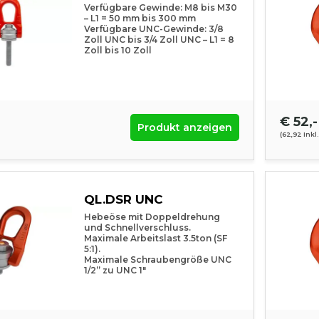
Verfügbare Gewinde: M8 bis M30
– L1 = 50 mm bis 300 mm
Verfügbare UNC-Gewinde: 3/8
Zoll UNC bis 3/4 Zoll UNC – L1 = 8
Zoll bis 10 Zoll
€ 52,-
Produkt anzeigen
(62,92 Inkl
QL.DSR UNC
Hebeöse mit Doppeldrehung
und Schnellverschluss.
Maximale Arbeitslast 3.5ton (SF
5:1).
Maximale Schraubengröße UNC
1/2” zu UNC 1″