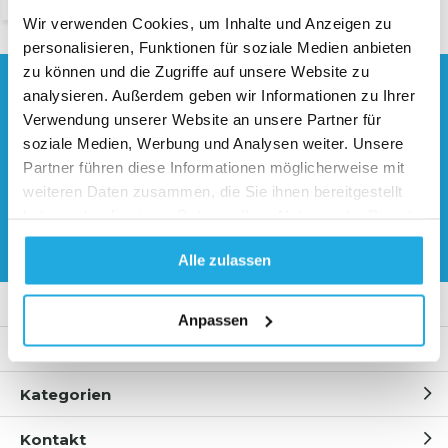
Wir verwenden Cookies, um Inhalte und Anzeigen zu
personalisieren, Funktionen für soziale Medien anbieten
zu können und die Zugriffe auf unsere Website zu
Brauchen Sie Hilfe?
analysieren. Außerdem geben wir Informationen zu Ihrer
Kontaktieren Sie unsere
Verwendung unserer Website an unsere Partner für
Spezialisten
soziale Medien, Werbung und Analysen weiter. Unsere
Partner führen diese Informationen möglicherweise mit
0541 700 260
weiteren Daten zusammen, die Sie ihnen bereitgestellt
haben oder die sie im Rahmen Ihrer Nutzung der Dienste
Angebot anfordern
gesammelt haben.
Alle zulassen
Kundendienst
Anpassen
Mein Konto
Kategorien
Kontakt