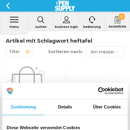
0
bestellliste
menu
suchen
business login
bedienung
Artikel mit Schlagwort heftafel
Filter
Sortieren nach:
Zustimmung
Details
Über Cookies
Keine Produkte
gefunden!...
Diese Webseite verwendet Cookies