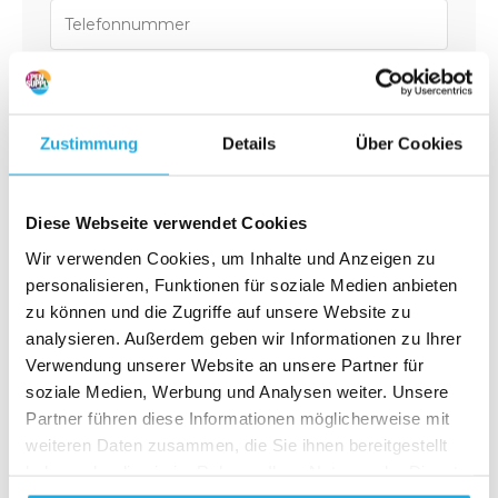
Bedrijfsnaam*
Zustimmung
Details
Über Cookies
Medium*
Diese Webseite verwendet Cookies
Toerental (rpm)*
Wir verwenden Cookies, um Inhalte und Anzeigen zu
personalisieren, Funktionen für soziale Medien anbieten
zu können und die Zugriffe auf unsere Website zu
Temperatuur (˚C)*
analysieren. Außerdem geben wir Informationen zu Ihrer
Verwendung unserer Website an unsere Partner für
soziale Medien, Werbung und Analysen weiter. Unsere
Bouwgrootte (DN)*
Partner führen diese Informationen möglicherweise mit
weiteren Daten zusammen, die Sie ihnen bereitgestellt
haben oder die sie im Rahmen Ihrer Nutzung der Dienste
Mono-/Duo flow*
gesammelt haben.