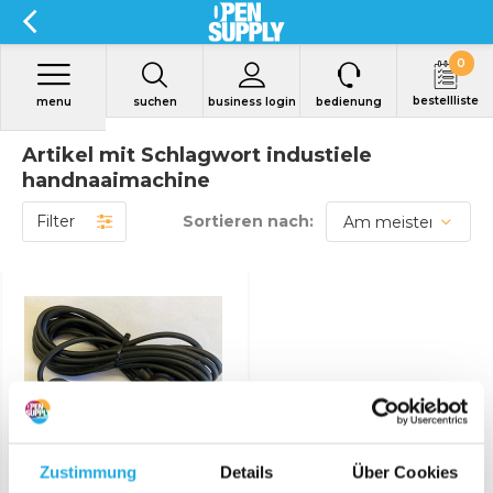
0
bestellliste
menu
suchen
business login
bedienung
Artikel mit Schlagwort industiele
handnaaimachine
Filter
Sortieren nach:
Produkt anzeigen
Zustimmung
Details
Über Cookies
Netzkabel 220/240V