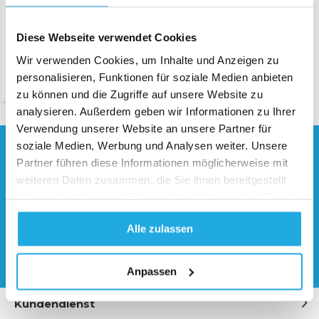
Diese Webseite verwendet Cookies
Netzkabel 220V für die
Handnähmaschine
Wir verwenden Cookies, um Inhalte und Anzeigen zu
€ 25,-
personalisieren, Funktionen für soziale Medien anbieten
zu können und die Zugriffe auf unsere Website zu
analysieren. Außerdem geben wir Informationen zu Ihrer
Verwendung unserer Website an unsere Partner für
soziale Medien, Werbung und Analysen weiter. Unsere
Brauchen Sie Hilfe?
Partner führen diese Informationen möglicherweise mit
Kontaktieren Sie unsere
weiteren Daten zusammen, die Sie ihnen bereitgestellt
Spezialisten
haben oder die sie im Rahmen Ihrer Nutzung der Dienste
0541 700 260
gesammelt haben.
Alle zulassen
Angebot anfordern
Anpassen
Kundendienst