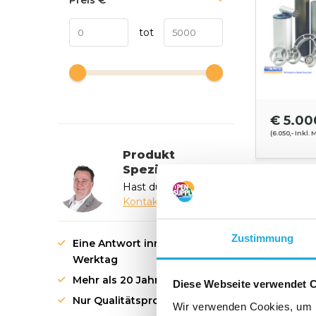
Preis
€
tot
€ 5.00
(6.050,- Inkl. 
Produkt
Spezialist
Hast du eine Frage?
Kontaktieren Sie uns
Zustimmung
Eine Antwort innerhalb von 1
Werktag
Mehr als 20 Jahre Erfahrung
Diese Webseite verwendet 
Nur Qualitätsprodukte
Wir verwenden Cookies, um I