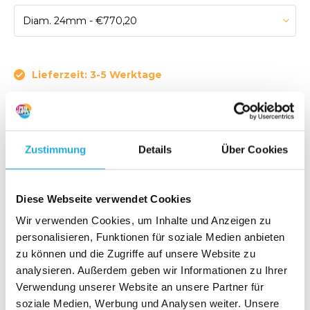
Lieferzeit: 3-5 Werktage
Artikelnummer:
600SL024/U2U2VMG
Zustimmung
Details
Über Cookies
Ärmellose Dichtungen 600 Sealtek Sleeveless seals 600
RC Tungsten/Tungsten Carbide
Diese Webseite verwendet Cookies
€ 770,20
Wir verwenden Cookies, um Inhalte und Anzeigen zu
Zur Bestellliste hinzufügen
(931,94 Inkl. MwSt.)
personalisieren, Funktionen für soziale Medien anbieten
zu können und die Zugriffe auf unsere Website zu
analysieren. Außerdem geben wir Informationen zu Ihrer
Angebot anfordern
Verwendung unserer Website an unsere Partner für
soziale Medien, Werbung und Analysen weiter. Unsere