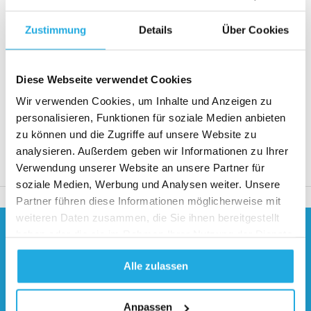
Zustimmung
Details
Über Cookies
Angebot anfordern
Eine Antwort innerhalb von 1 Werktag
Diese Webseite verwendet Cookies
Mehr als 20 Jahre Erfahrung
Wir verwenden Cookies, um Inhalte und Anzeigen zu
Nur Qualitätsprodukte
personalisieren, Funktionen für soziale Medien anbieten
zu können und die Zugriffe auf unsere Website zu
analysieren. Außerdem geben wir Informationen zu Ihrer
Verwendung unserer Website an unsere Partner für
Produktbeschreibung
soziale Medien, Werbung und Analysen weiter. Unsere
Partner führen diese Informationen möglicherweise mit
weiteren Daten zusammen, die Sie ihnen bereitgestellt
haben oder die sie im Rahmen Ihrer Nutzung der Dienste
Brauchen Sie Hilfe?
Kontaktieren Sie unsere
gesammelt haben.
Alle zulassen
Spezialisten
0541 700 260
Anpassen